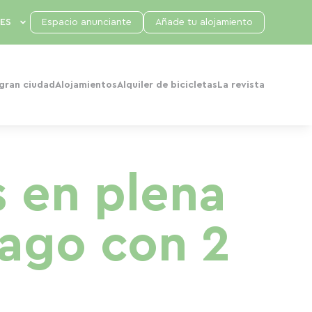
Espacio anunciante
Añade tu alojamiento
 gran ciudad
Alojamientos
Alquiler de bicicletas
La revista
s en plena
lago con 2