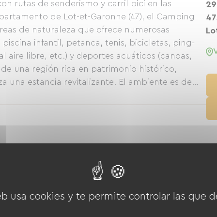
n rutas de senderismo y carril bici en las
29
epartamento de Lot-et-Garonne (47), el Camping
47
reas de naturaleza que ofrece numerosas
Lo
iscina infantil, petanca, tenis, bicicletas, ping-
l aire libre, etc.) y deportes acuáticos (canoas,
 de una región rica en patrimonio histórico,
a una estancia revitalizante. El ambiente es de
ar horas pescando, paseando por las orillas del
 piscinas del camping o disfrutando de una bebida
enis
Área de juegos
eb usa cookies y te permite controlar las que d