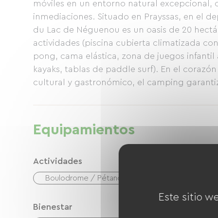
móviles en un entorno natural excepcional, co
inmediaciones. Situado en Prayssas, en el d
du Lac de Néguenou es un oasis de 20 hectá
actividades (piscina cubierta climatizada con p
pong, cama elástica, zona de juegos infantil a
kayaks, tablas de paddle surf). En el corazón
cultural y gastronómico, el camping garantiz
paz y cordialidad. Los huéspedes pueden pas
lago de 9 hectáreas, relajándose en las dos
refrescante en la terraza del bar.
Equipamientos
Actividades
Boulodrome / Pétanque court
Cancha de t
Este sitio w
Bienestar