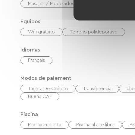
Masajes / Modelados
Equipos
Wifi gratuito
Terreno polideportivo
Idiomas
Français
Modos de paiement
Tarjeta De Crédito
Transferencia
che
Buena CAF
Piscina
Piscina cubierta
Piscina al aire libre
Pi