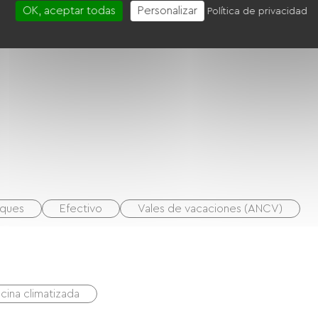
OK, aceptar todas
Personalizar
Política de privacidad
ques
Efectivo
Vales de vacaciones (ANCV)
scina climatizada