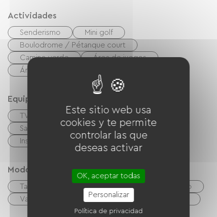
Actividades
Senderismo
Mini golf
Boulodrome / Pétanque court
Camino verde
Área de juegos
Área de picnic
Equipos
Este sitio web usa
TV
TNT
Barbacoa
cookies y te permite
Salón de jardín
Lavadora colectiva
controlar las que
Instalaciones sanitarias comunes
deseas activar
Modos de paiement
OK, aceptar todas
Tarjeta De Crédito
cheques
Efectivo
Personalizar
Vales de vacaciones (ANCV)
Transferencia
Política de privacidad