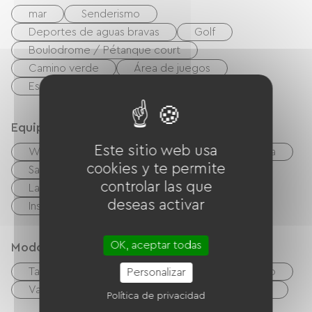
mar
Senderismo
Deportes de aguas bravas
Golf
Boulodrome / Pétanque court
Camino verde
Área de juegos
Estación termal
Equipos
Este sitio web usa
Wifi gratuito
TV
TNT
Barbacoa
cookies y te permite
Salón de jardín
Equipo para bebés
controlar las que
Lavadora colectiva
Secadora colectiva
deseas activar
Instalaciones sanitarias comunes
OK, aceptar todas
Modos de paiement
Tarjeta De Crédito
cheques
Efectivo
Personalizar
Vales de vacaciones (ANCV)
Transferencia
Política de privacidad