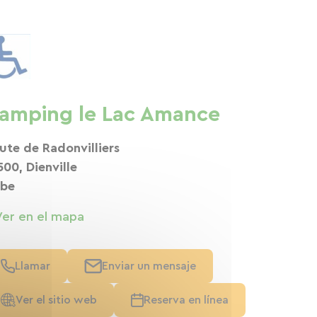
amping le Lac Amance
ute de Radonvilliers
500, Dienville
be
Ver en el mapa
Llamar
Enviar un mensaje
Ver el sitio web
Reserva en línea