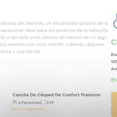
fueras de Dienville, un encantador pueblo de la
vacacional ideal para los amantes de la natación
ás a tan solo unos cientos de metros de un lago
C
ina exterior con zona infantil. Además, dispone
rante y una tienda.
Ro
10
Au
Cancha De Césped De Confort Premium
6 Personnes
6 M²
Voir Le Logement