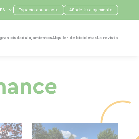
Espacio anunciante
Añade tu alojamiento
 gran ciudad
Alojamientos
Alquiler de bicicletas
La revista
mance