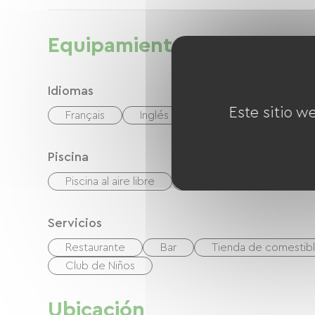
Equipamientos
Idiomas
Este sitio w
Français
Inglés
Español
Piscina
Piscina al aire libre
Piscina climatizada
Servicios
Restaurante
Bar
Tienda de comestib
Club de Niños
Ubicación