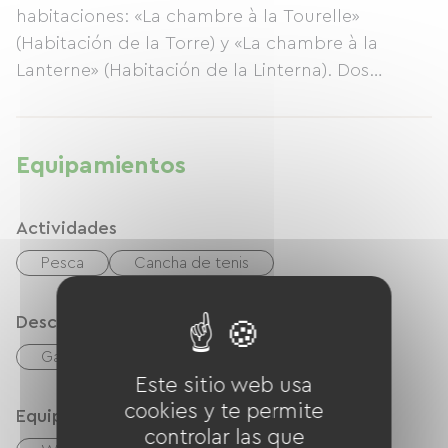
habitaciones: «La chambre à la Tourelle»
(Habitación de la Torre) y «La chambre à la
Lanterne» (Habitación de la Linterna). Dos
habitaciones dobles, «Tourelle» y «Lantern»,
cada una con baño privado. Abierto todo el año.
Desayuno completo con bollería casera. Cuna
Equipamientos
disponible. Aparcamiento privado. Patio.
Restaurante a 500 metros.
Actividades
Pesca
Cancha de tenis
Descripción
Garaje
Este sitio web usa
cookies y te permite
Equipos
controlar las que