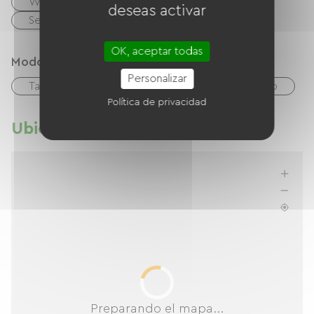
Wifi gratuito
TV
TNT
deseas activar
Secador de pelo
OK, aceptar todas
Modos de paiement
Personalizar
Tarjeta De Crédito
cheques
Efectivo
Política de privacidad
Ubicación
Preparando el mapa...