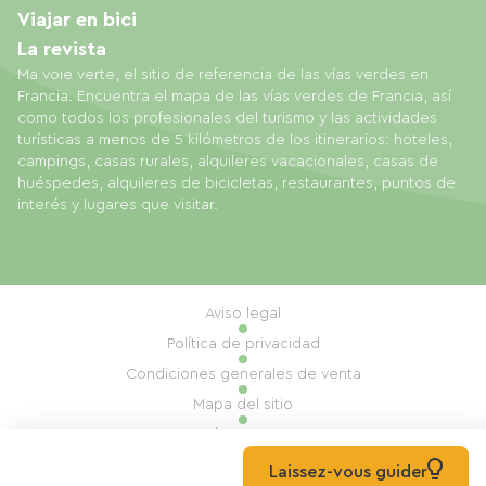
Viajar en bici
La revista
Ma voie verte, el sitio de referencia de las vías verdes en
Francia. Encuentra el mapa de las vías verdes de Francia, así
como todos los profesionales del turismo y las actividades
turísticas a menos de 5 kilómetros de los itinerarios: hoteles,
campings, casas rurales, alquileres vacacionales, casas de
huéspedes, alquileres de bicicletas, restaurantes, puntos de
interés y lugares que visitar.
Aviso legal
Política de privacidad
Condiciones generales de venta
Mapa del sitio
Gestión de cookies
Realización: Mill, Privas
Laissez-vous guider