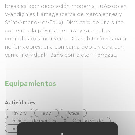
breakfast con decoración moderna, ubicado en
Wandignies-Hamage (cerca de Marchiennes y
Saint-Amand-Les-Eaux). Disfrutará de una suite
con entrada privada, terraza y sauna. Las
comodidades incluyen: - Dos habitaciones para
no fumadores: una con cama doble y otra con
cama individual - Baño completo - Terraza
privada en la planta superior - Sauna para 3
personas - TV - Canal+ - Caja fuerte Contacto:
+33 9 82 51 97 12 Más información: nuestra
Equipamientos
página web: http://www.leblanccaillou.com
Actividades
Riviere
lago
Pesca
bicicleta de montaña
Camino verde
Área de juegos
Estación termal