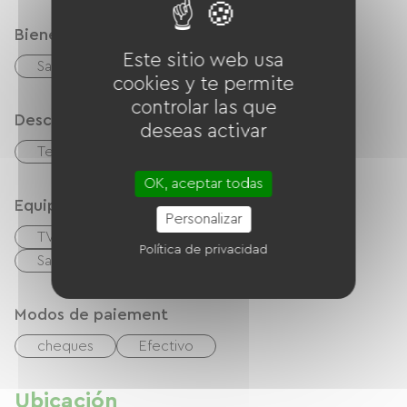
Bienestar
Este sitio web usa
Sauna
cookies y te permite
controlar las que
Descripción
deseas activar
Terraza
Garaje
OK, aceptar todas
Equipos
Personalizar
TV
Canal +
Cable / Satélite
Política de privacidad
Salón de jardín
Secador de pelo
Modos de paiement
cheques
Efectivo
Ubicación