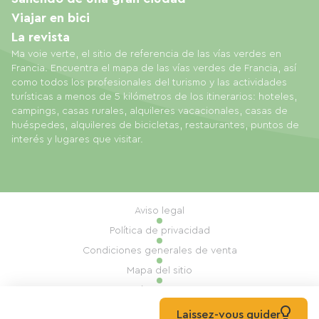
Viajar en bici
La revista
Ma voie verte, el sitio de referencia de las vías verdes en
Francia. Encuentra el mapa de las vías verdes de Francia, así
como todos los profesionales del turismo y las actividades
turísticas a menos de 5 kilómetros de los itinerarios: hoteles,
campings, casas rurales, alquileres vacacionales, casas de
huéspedes, alquileres de bicicletas, restaurantes, puntos de
interés y lugares que visitar.
Aviso legal
Política de privacidad
Condiciones generales de venta
Mapa del sitio
Gestión de cookies
Realización: Mill, Privas
Laissez-vous guider