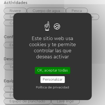
Actividades
Riviere
Cuerpo de agua
Pesca
Senderismo
Equitación
Esquí de pista
Camino verde
Estación termal
Confort
Este sitio web usa
cookies y te permite
Estufa de leña
controlar las que
deseas activar
Descripción
Terraza
Terreno privado cercado
OK, aceptar todas
Personalizar
Equipos
Política de privacidad
TV
Barbacoa
Salón de jardín
Equipo para bebés
Secador de pelo
Equipo de planchado
Lave linge