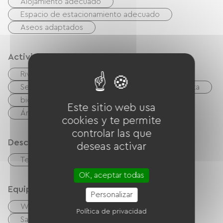
Alojamiento adecuado
Espacio de estacionamiento adecuado
Aseos adaptados
Actividades
Riviere
Cuerpo de agua
Pesca
Senderismo
Cancha de tenis
bicicleta
bicicleta de montaña
Camino verde
Este sitio web usa
Área de picnic
Gimnasio
cookies y te permite
controlar las que
Descripción
deseas activar
Terraza
OK, aceptar todas
Equipos
Personalizar
Wifi gratuito
Computadora disponible
Política de privacidad
Salón de jardín
Equipo para bebés