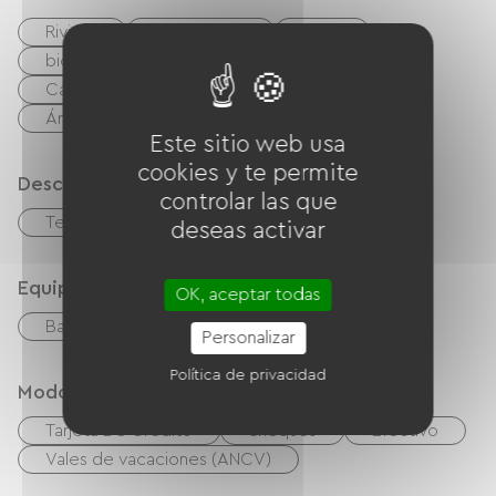
Riviere
Senderismo
Tenis
bicicleta
bicicleta de montaña
Camino verde
en globo
Área de picnic
Este sitio web usa
cookies y te permite
Descripción
controlar las que
Terraza
Terreno privado cercado
deseas activar
Equipos
OK, aceptar todas
Barbacoa
Salón de jardín
Personalizar
Política de privacidad
Modos de paiement
Tarjeta De Crédito
cheques
Efectivo
Vales de vacaciones (ANCV)