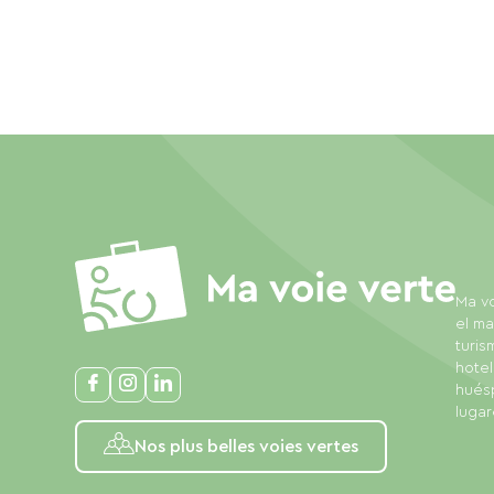
Ma vo
el ma
turis
hotel
huésp
lugar
Nos plus belles voies vertes