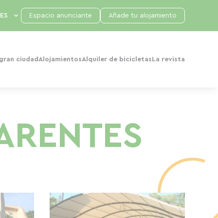
Espacio anunciante
Añade tu alojamiento
 gran ciudad
Alojamientos
Alquiler de bicicletas
La revista
TARENTES