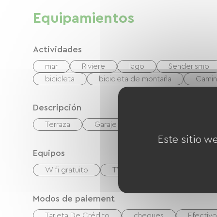
Equipamientos
Actividades
mar
Riviere
lago
Senderismo
bicicleta
bicicleta de montaña
Camin
Descripción
Terraza
Garaje
Este sitio w
Equipos
Wifi gratuito
TV
TNT
Salón de j
Modos de paiement
Tarjeta De Crédito
cheques
Efectivo