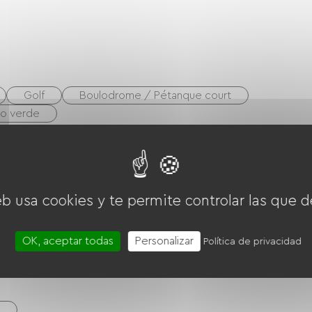
Golf
Boulodrome / Pétanque court
o verde
eb usa cookies y te permite controlar las que d
OK, aceptar todas
Personalizar
Política de privacidad
ardín
Secador de pelo