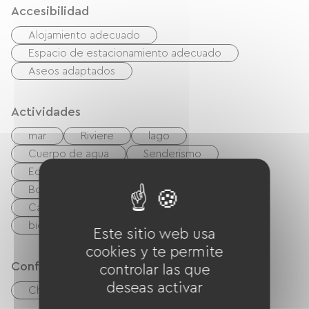
Accesibilidad
tranquille
Alojamiento adecuado
Espacio de estacionamiento adecuado
Aseos adaptados
Actividades
mar
Riviere
lago
Cuerpo de agua
Senderismo
Equitación
Esquí de pista
Golf
Boulodrome / Pétanque court
Tenis
Cancha de tenis
bicicleta
bicicleta de montaña
Camino verde
Este sitio web usa
cookies y te permite
Confort
controlar las que
deseas activar
Chimenea