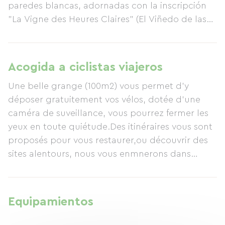
paredes blancas, adornadas con la inscripción
"La Vigne des Heures Claires" (El Viñedo de las
Horas Claras), dan paso a un jardín sombreado
con tumbonas y mesas amplias, invitando a
disfrutar de un merecido descanso. Si sus
Acogida a ciclistas viajeros
bicicletas han sufrido algún percance en las
Une belle grange (100m2) vous permet d'y
orillas del río, les espera un cobertizo fresco.
déposer gratuitement vos vélos, dotée d'une
Disponen de herramientas de reparación y agua
caméra de suveillance, vous pourrez fermer les
para su limpieza, garantizando así su seguridad
yeux en toute quiétude.Des itinéraires vous sont
y que estén listas para volver a rodar en
proposés pour vous restaurer,ou découvrir des
perfectas condiciones.
sites alentours, nous vous enmnerons dans
divers restaurants sélectionnés de notre région
pratiquant des prix plus que raisonable.
A vos outils, tout est à votre disposition pour
Equipamientos
réparer les vélos, même la pompe,rustines,colle,
démontes pneus, de quoi passer une journée