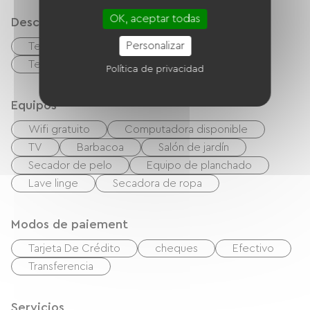
OK, aceptar todas
Descripción
Personalizar
Terraza
Garaje
Terreno privado cercado
Política de privacidad
Equipos
Wifi gratuito
Computadora disponible
TV
Barbacoa
Salón de jardín
Secador de pelo
Equipo de planchado
Lave linge
Secadora de ropa
Modos de paiement
Tarjeta De Crédito
cheques
Efectivo
Transferencia
Servicios