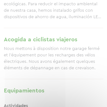
ecológicas. Para reducir el impacto ambiental
de nuestra casa, hemos instalado grifos con
dispositivos de ahorro de agua, iluminación LED,
ventanas de doble acristalamiento y paneles
fotovoltaicos. Preparamos nuestro desayuno
continental con productos locales y caseros.
Acogida a ciclistas viajeros
Además, reciclamos nuestros residuos orgánicos
Nous mettons à disposition notre garage fermé
y recogemos agua de lluvia para nuestras
et l'équipement pour les recharges des vélos
plantas mediterráneas. Nos esforzamos para que
électriques. Nous avons également quelques
su estancia en O'palmier caché les deje
éléments de dépannage en cas de crevaison.
recuerdos maravillosos y les permita recargar
energías en las mejores condiciones. Sus
anfitriones, Marie-Pierre y Philippe.
Equipamientos
Actividades