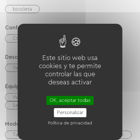
bicicleta
Confort
Chimenea
Descripción
Este sitio web usa
cookies y te permite
Terraza
Garaje
controlar las que
deseas activar
Equipos
Wifi gratuito
Salón de jardín
OK, aceptar todas
Secador de pelo
Personalizar
Política de privacidad
Modos de paiement
Tarjeta De Crédito
cheques
Efectivo