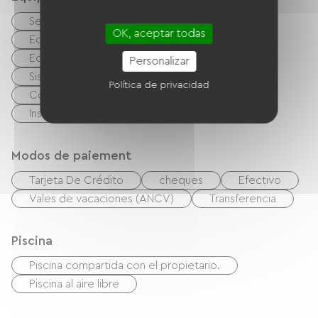
Secadora de ropa
Lave linge
OK, aceptar todas
Equipo de planchado
Secador de pelo
Equipo para bebés
Salón de jardín
Personalizar
Sistema de alta fidelidad
TNT
TV
Política de privacidad
Computadora disponible
Wifi gratuito
Instalaciones sanitarias comunes
Modos de paiement
Tarjeta De Crédito
cheques
Efectivo
Vales de vacaciones (ANCV)
Transferencia
Piscina
Piscina compartida con el propietario.
Piscina al aire libre