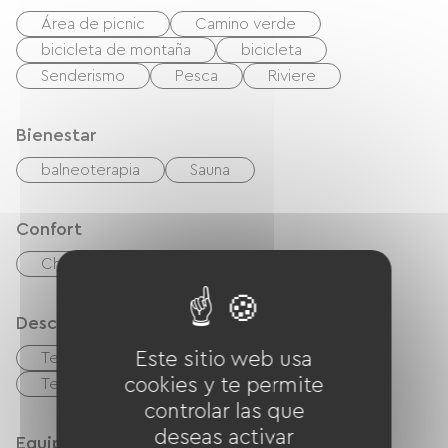
Área de picnic
Camino verde
bicicleta de montaña
bicicleta
Senderismo
Pesca
Riviere
Bienestar
balneoterapia
Sauna
Confort
Chimenea
Descripción
Este sitio web usa
Terreno privado cercado
Garaje
cookies y te permite
Terraza
controlar las que
deseas activar
Equipos