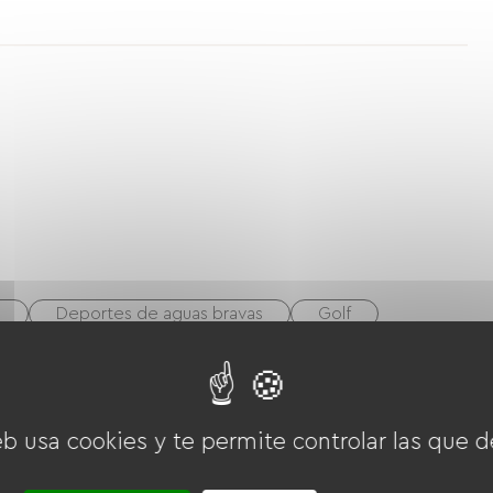
o
Deportes de aguas bravas
Golf
enis
bicicleta
bicicleta de montaña
cnic
Estación termal
eb usa cookies y te permite controlar las que d