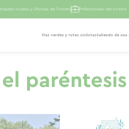
tidades locales y Oficinas de Turismo
Profesionales del turismo
Vías verdes y rutas ciclistas
Saliendo de una
el paréntesis