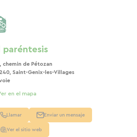
l paréntesis
, chemin de Pétozan
240, Saint-Genix-les-Villages
voie
Ver en el mapa
Llamar
Enviar un mensaje
Ver el sitio web