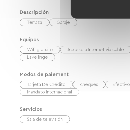
Descripción
Terraza
Garaje
Equipos
Wifi gratuito
Acceso a Internet vía cable
Lave linge
Modos de paiement
Tarjeta De Crédito
cheques
Efectivo
Mandato Internacional
Servicios
Sala de televisión