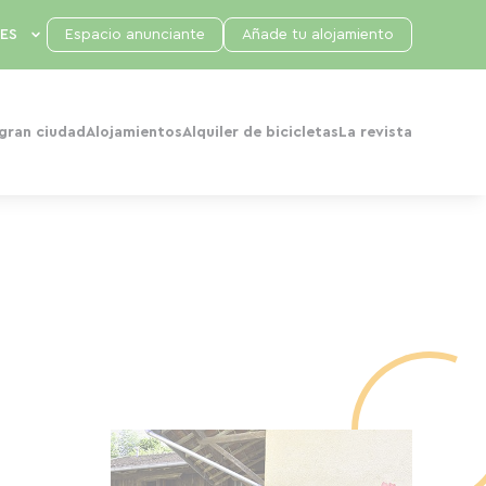
Espacio anunciante
Añade tu alojamiento
 gran ciudad
Alojamientos
Alquiler de bicicletas
La revista