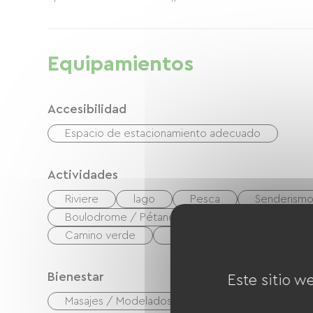
Equipamientos
Accesibilidad
Espacio de estacionamiento adecuado
Actividades
Riviere
lago
Pesca
Senderism
Boulodrome / Pétanque court
Cancha de t
Camino verde
Parapente
Área de pi
Bienestar
Este sitio w
Masajes / Modelados