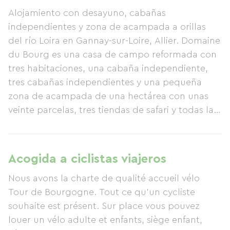
Alojamiento con desayuno, cabañas
independientes y zona de acampada a orillas
del río Loira en Gannay-sur-Loire, Allier. Domaine
du Bourg es una casa de campo reformada con
tres habitaciones, una cabaña independiente,
tres cabañas independientes y una pequeña
zona de acampada de una hectárea con unas
veinte parcelas, tres tiendas de safari y todas las
comodidades e instalaciones sanitarias
necesarias. En el establecimiento, podrá
disfrutar de la piscina, alquilar una bicicleta para
Acogida a ciclistas viajeros
explorar la región o practicar piragüismo y kayak
Nous avons la charte de qualité accueil vélo
(a 10 km). Los huéspedes que se alojen en el
Tour de Bourgogne. Tout ce qu’un cycliste
alojamiento con desayuno podrán disfrutar de
souhaite est présent. Sur place vous pouvez
las comidas en la mesa común.
louer un vélo adulte et enfants, siège enfant,