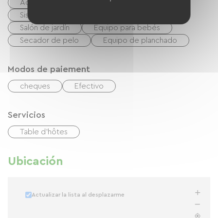
Acceso a Internet vía cable
Sistema de alta fidelidad
Barbacoa
Salón de jardín
Equipo para bebés
Secador de pelo
Equipo de planchado
Modos de paiement
cheques
Efectivo
Servicios
Table d'hôtes
Ubicación
Actualizar la lista al desplazarme