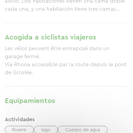
altillo. Dos habitaciones tienen una cama doble
cada una, y una habitación tiene tres camas
individuales. Cada habitación tiene baño
privado. Disfrute de hermosas vistas
panorámicas del campo. En el desayuno, podrá
Acogida a ciclistas viajeros
degustar mermeladas caseras elaboradas en la
Les vélos peuvent être entreposé dans un
granja familiar. Se ofrecen cenas bajo reserva.
garage fermé.
Los propietarios solicitan que se fume solo en las
Via Rhona accessible par la route depuis le pont
zonas designadas. Hay aparcamiento disponible.
de Groslée.
Hay un patio con un pequeño jardín.
Equipamientos
Actividades
Riviere
lago
Cuerpo de agua