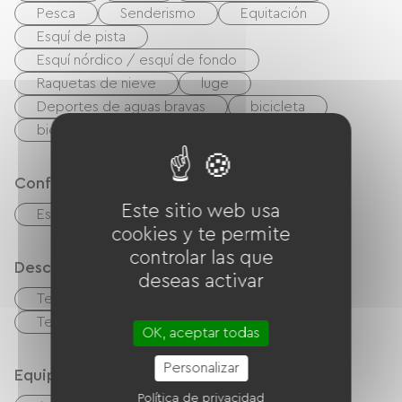
Pesca
Senderismo
Equitación
Esquí de pista
Esquí nórdico / esquí de fondo
Raquetas de nieve
luge
Deportes de aguas bravas
bicicleta
bicicleta de montaña
club nocturno
Confort
Este sitio web usa
Estufa de leña
cookies y te permite
controlar las que
Descripción
deseas activar
Terraza
Garaje
Terreno privado cercado
OK, aceptar todas
Personalizar
Equipos
Política de privacidad