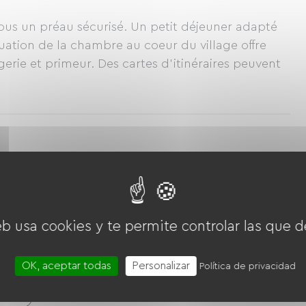
ous un préau sécurisé. Un petit déjeuner adapté
ituation de la chambre au coeur du village offre
rie et primeur. Des cartes d'itinéraires peuvent
icicleta de montaña
Camino verde
eb usa cookies y te permite controlar las que d
OK, aceptar todas
Personalizar
Política de privacidad
ado