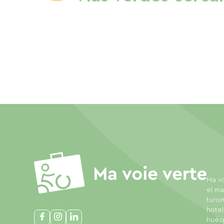
Ma vo
el ma
turis
hotel
huésp