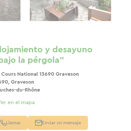
lojamiento y desayuno
bajo la pérgola"
 Cours National 13690 Graveson
690, Graveson
uches-du-Rhône
Ver en el mapa
Llamar
Enviar un mensaje