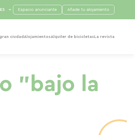
Espacio anunciante
Añade tu alojamiento
 gran ciudad
Alojamientos
Alquiler de bicicletas
La revista
o "bajo la