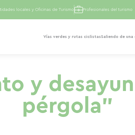
tidades locales y Oficinas de Turismo
Profesionales del turismo
Vías verdes y rutas ciclistas
Saliendo de una
to y desayun
pérgola"