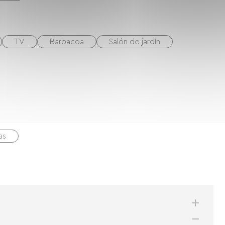
TV
Barbacoa
Salón de jardín
as