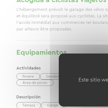
Acogida a ciclistas viajeros
L'hébergement prévoit le garage des vélos s
et équilibré sera proposé aux cyclistes. La s
l'accès immédiat aux commerces tel boulange
par ailleurs être proposées.
Equipamientos
Actividades
Riviere
Senderismo
bicicleta
b
Este sitio w
Área de picnic
Descripción
Terraza
Garaje
Terreno privado cerc