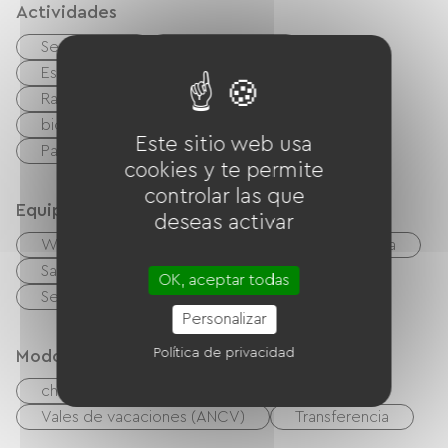
Actividades
Senderismo
Esquí de pista
Esquí nórdico / esquí de fondo
Raquetas de nieve
luge
bicicleta de montaña
Camino verde
Este sitio web usa
Parapente
cookies y te permite
controlar las que
Equipos
deseas activar
Wifi gratuito
TV
TNT
Barbacoa
Salón de jardín
Equipo para bebés
OK, aceptar todas
Secador de pelo
Personalizar
Política de privacidad
Modos de paiement
cheques
Efectivo
Vales de vacaciones (ANCV)
Transferencia