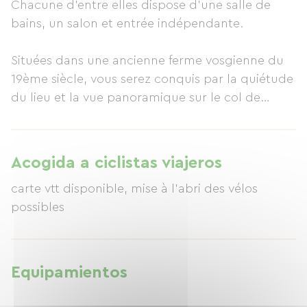
Chacune d'entre elles dispose d'une salle de
bains, un salon et entrée indépendante.
Situées dans une ancienne ferme vosgienne du
19ème siècle, vous serez conquis par la quiétude
du lieu et la vue panoramique sur le col de
Bussang.
La table d'hôtes est élaborée principalement
avec des produits locaux ou issus de notre
Acogida a ciclistas viajeros
production. Le petit déjeuner vous sera servi
carte vtt disponible, mise à l'abri des vélos
dans notre salle à manger face à notre
possibles
majestueuse cheminée de granit.
Tout ici est réuni pour vous faire oublier le stress
de la vie courante et vous invite au calme et au
repos.
Equipamientos