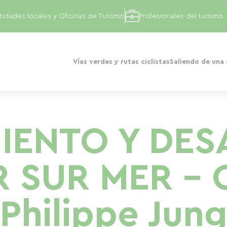
tidades locales y Oficinas de Turismo
Profesionales del turismo
Vías verdes y rutas ciclistas
Saliendo de una
IENTO Y DES
 SUR MER - C
Philippe Jun