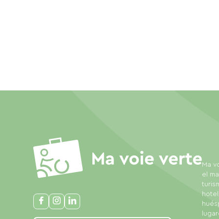
Ma vo
el ma
turis
hotel
huésp
lugar