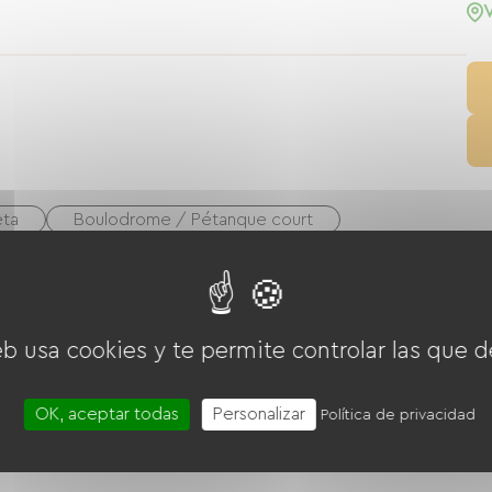
eta
Boulodrome / Pétanque court
eb usa cookies y te permite controlar las que d
OK, aceptar todas
Personalizar
Política de privacidad
Salón de jardín
TV
Wifi gratuito