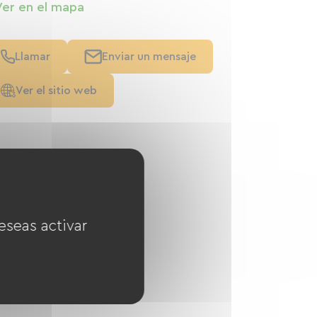
Ver en el mapa
Llamar
Enviar un mensaje
Ver el sitio web
eseas activar