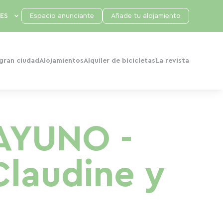
Espacio anunciante
Añade tu alojamiento
 gran ciudad
Alojamientos
Alquiler de bicicletas
La revista
AYUNO -
laudine y
g