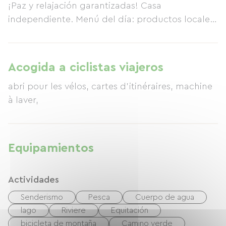
¡Paz y relajación garantizadas! Casa
independiente. Menú del día: productos locales
y de temporada, con preferencia por los
ecológicos.
Acogida a ciclistas viajeros
abri pour les vélos, cartes d'itinéraires, machine
à laver,
Equipamientos
Actividades
Senderismo
Pesca
Cuerpo de agua
lago
Riviere
Equitación
bicicleta de montaña
Camino verde