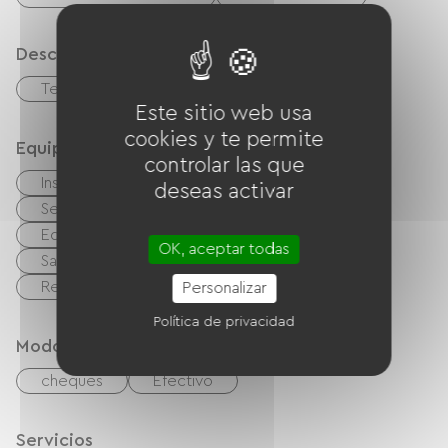
Descripción
Terraza
Este sitio web usa
cookies y te permite
Equipos
controlar las que
Instalaciones sanitarias comunes
deseas activar
Secadora de ropa
Lave linge
Equipo de planchado
Secador de pelo
OK, aceptar todas
Salón de jardín
Barbacoa
Reproductor de DVD
Personalizar
Política de privacidad
Modos de paiement
cheques
Efectivo
Servicios