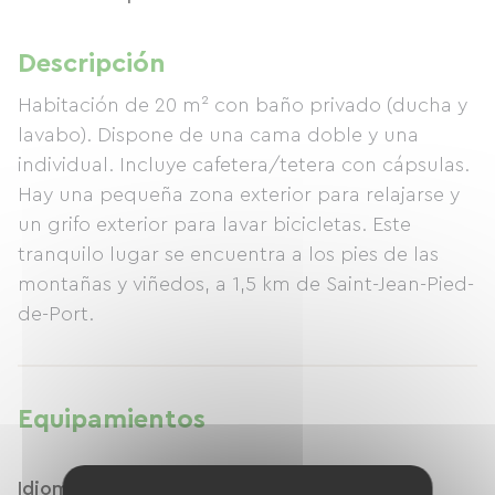
Descripción
Habitación de 20 m² con baño privado (ducha y
lavabo). Dispone de una cama doble y una
individual. Incluye cafetera/tetera con cápsulas.
Hay una pequeña zona exterior para relajarse y
un grifo exterior para lavar bicicletas. Este
tranquilo lugar se encuentra a los pies de las
montañas y viñedos, a 1,5 km de Saint-Jean-Pied-
de-Port.
Equipamientos
Idiomas