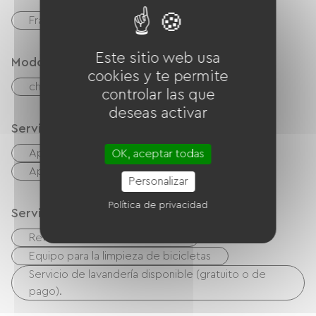
Français
Este sitio web usa
Modos de paiement
cookies y te permite
cheques
Transferencia
Efectivo
controlar las que
deseas activar
Servicios
Aparcamiento gratuito en el sitio
OK, aceptar todas
Aparcamiento gratuito en las inmediaciones.
Personalizar
Política de privacidad
Servicios de recepción de bicicletas
Refugio seguro para bicicletas
Equipo para la limpieza de bicicletas
Servicio de lavandería disponible (gratuito o de
pago).