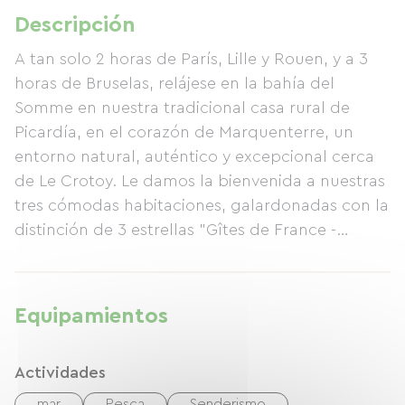
Descripción
A tan solo 2 horas de París, Lille y Rouen, y a 3
horas de Bruselas, relájese en la bahía del
Somme en nuestra tradicional casa rural de
Picardía, en el corazón de Marquenterre, un
entorno natural, auténtico y excepcional cerca
de Le Crotoy. Le damos la bienvenida a nuestras
tres cómodas habitaciones, galardonadas con la
distinción de 3 estrellas "Gîtes de France -
Charmance", en un lugar tranquilo a solo 3 km a
pie del mar, cruzando las dunas. También
estamos muy cerca del centro ecuestre. Gracias
Equipamientos
a la docilidad de nuestros caballos Henson,
tanto si es principiante como jinete
Actividades
experimentado, podrá galopar por los senderos
que serpentean entre bosques y dunas. Los más
mar
Pesca
Senderismo