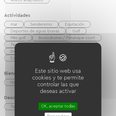
Aseos adaptados
Actividades
mar
Senderismo
Equitación
Deportes de aguas bravas
Golf
Mini golf
Boulodrome / Pétanque court
Tenis
Cancha de tenis
bicicleta
bicicleta de montaña
Camino verde
Estación termal
Gimnasio
Este sitio web usa
Bienestar
cookies y te permite
Hammam
controlar las que
deseas activar
Descripción
OK, aceptar todas
Terraza
Garaje