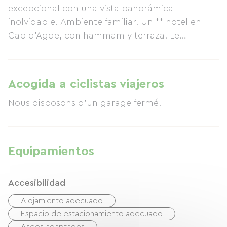
excepcional con una vista panorámica
inolvidable. Ambiente familiar. Un ** hotel en
Cap d'Agde, con hammam y terraza. Le
Bellevue, el hotel de Cap d'Agde seleccionado
por la Guía del Routard y Qualités Hérault. Un
entorno tranquilo para sus vacaciones o
Acogida a ciclistas viajeros
seminarios de negocios. Ascensor, aparcamiento
Nous disposons d'un garage fermé.
privado, garaje para motocicletas y bicicletas,
sala de reuniones. El Hotel Le Bellevue Cap
d'Agde es un destino de primera categoría.
Equipamientos
Accesibilidad
Alojamiento adecuado
Espacio de estacionamiento adecuado