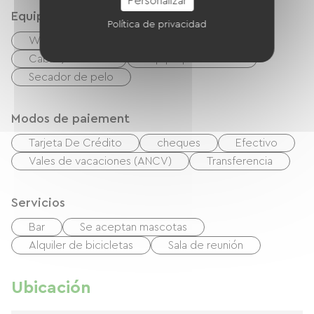
Personalizar
Equipos
Política de privacidad
Wifi gratuito
TV
TNT
Cable / Satélite
Equipo para bebés
Secador de pelo
Modos de paiement
Tarjeta De Crédito
cheques
Efectivo
Vales de vacaciones (ANCV)
Transferencia
Servicios
Bar
Se aceptan mascotas
Alquiler de bicicletas
Sala de reunión
Ubicación