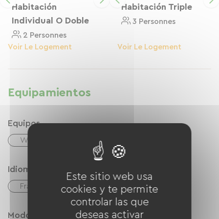
lugar ideal para disfrutar de un ambiente cálido
Habitación
Habitación Triple
y típicamente occitano.
Individual O Doble
3 Personnes
2 Personnes
Voir Le Logement
Voir Le Logement
Equipamientos
Equipos
Wifi gratuito
Idiomas
Este sitio web usa
Français
Inglés
Español
cookies y te permite
controlar las que
deseas activar
Modos de paiement