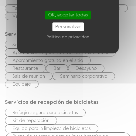
Tarjeta De Crédito
cheques
Efectivo
OK, aceptar todas
Vales de vacaciones (ANCV)
Personalizar
Servicios
Política de privacidad
Se aceptan mascotas
Aparcamiento gratuito en las inmediaciones.
Aparcamiento gratuito en el sitio
Restaurante
Bar
Desayuno
Sala de reunión
Seminario corporativo
Equipaje
Servicios de recepción de bicicletas
Refugio seguro para bicicletas
Kit de reparación
Equipo para la limpieza de bicicletas