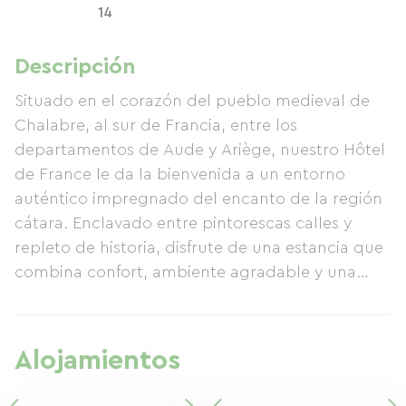
14
Descripción
Situado en el corazón del pueblo medieval de
Chalabre, al sur de Francia, entre los
departamentos de Aude y Ariège, nuestro Hôtel
de France le da la bienvenida a un entorno
auténtico impregnado del encanto de la región
cátara. Enclavado entre pintorescas calles y
repleto de historia, disfrute de una estancia que
combina confort, ambiente agradable y una
excelente gastronomía. Nuestro bar-restaurante
ofrece una cocina abundante y sabrosa, con
productos locales como protagonistas. Tanto si
Alojamientos
está de paso para explorar la región como si
busca relajarse, nuestro establecimiento es el