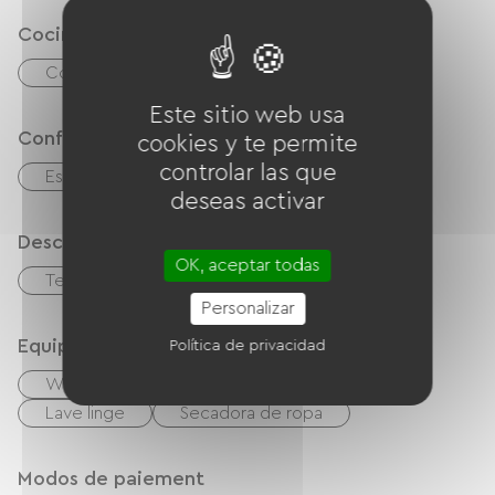
Cocina
Cocina
microonda
Frigorífico
Este sitio web usa
Confort
cookies y te permite
controlar las que
Estufa de leña
deseas activar
Descripción
OK, aceptar todas
Terraza
Personalizar
Equipos
Política de privacidad
Wifi gratuito
TV
Salón de jardín
Lave linge
Secadora de ropa
Modos de paiement