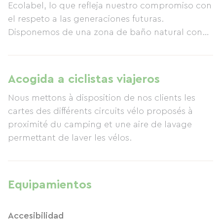
Ecolabel, lo que refleja nuestro compromiso con
el respeto a las generaciones futuras.
Disponemos de una zona de baño natural con
vegetación, un jardín compartido y una sauna
de leña de origen local. Nuestro camping es
libre de coches y contamos con aparcamiento
Acogida a ciclistas viajeros
exterior para mayor comodidad de todos.
Nous mettons à disposition de nos clients les
cartes des différents circuits vélo proposés à
proximité du camping et une aire de lavage
permettant de laver les vélos.
Equipamientos
Accesibilidad