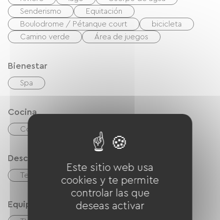
Senderismo
Equitación
Boulodrome / Pétanque court
bicicleta
Camino verde
Área de juegos
Bienestar
Spa
Cocina
Cocina
microonda
Frigorífico
Descripción
Este sitio web usa
Terraza
Terreno privado cercado
cookies y te permite
controlar las que
Equipos
deseas activar