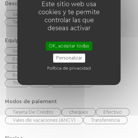
Descripción
Este sitio web usa
cookies y te permite
Sala de estar / Salón
controlar las que
Terreno privado cercado
Terraza
deseas activar
Equipos
OK, aceptar todas
Secadora de ropa
Lave linge
Personalizar
Equipo de planchado
Secador de pelo
Equipo para bebés
Salón de jardín
Política de privacidad
Barbacoa
Sistema de alta fidelidad
TNT
TV
Wifi gratuito
Modos de paiement
Tarjeta De Crédito
cheques
Efectivo
Vales de vacaciones (ANCV)
Transferencia