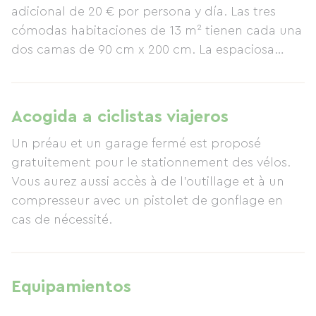
adicional de 20 € por persona y día. Las tres
cómodas habitaciones de 13 m² tienen cada una
dos camas de 90 cm x 200 cm. La espaciosa
zona de estar/comedor/cocina de 30 m² ofrece
comodidad e impresionantes vistas al jardín y al
campo circundante. Esta zona incluye un gran
Acogida a ciclistas viajeros
televisor HD, un equipo de música, un gran sofá
Un préau et un garage fermé est proposé
de cuatro plazas y una gran mesa de comedor
gratuitement pour le stationnement des vélos.
con capacidad para ocho personas. La cocina
Vous aurez aussi accès à de l'outillage et à un
está equipada con una amplia encimera con
compresseur avec un pistolet de gonflage en
placa de inducción, horno/microondas,
cas de nécessité.
frigorífico, lavavajillas y todos los pequeños
electrodomésticos necesarios: cafetera, hervidor
de agua, batidora, tostadora, etc. Un pasillo
conduce a las demás estancias de la casa rural,
Equipamientos
incluyendo las habitaciones y los aseos: un