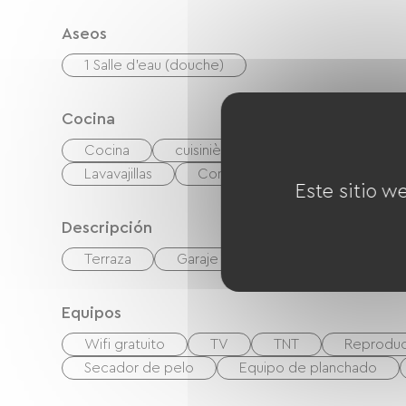
Aseos
1 Salle d'eau (douche)
Cocina
Cocina
cuisinière
microonda
L
Lavavajillas
Congélateur
Este sitio w
Descripción
Terraza
Garaje
Terreno privado cerc
Equipos
Wifi gratuito
TV
TNT
Reproduc
Secador de pelo
Equipo de planchado