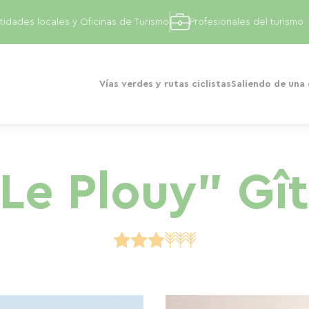
tidades locales y Oficinas de Turismo
Profesionales del turismo
Vías verdes y rutas ciclistas
Saliendo de una
Le Plouy" Gî