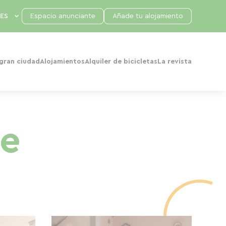
Espacio anunciante
Añade tu alojamiento
 gran ciudad
Alojamientos
Alquiler de bicicletas
La revista
te