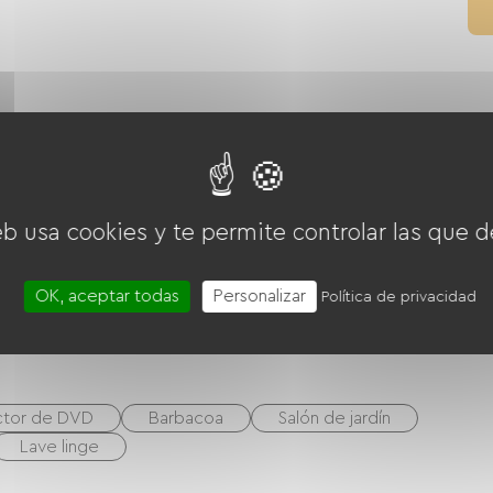
as cuatro
Campana extractora
Frigorífico
eb usa cookies y te permite controlar las que d
OK, aceptar todas
Personalizar
Política de privacidad
ado
Sala de estar / Salón
tor de DVD
Barbacoa
Salón de jardín
Lave linge