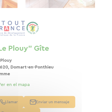
Le Plouy" Gîte
 Plouy
620, Domart-en-Ponthieu
omme
Ver en el mapa
Llamar
Enviar un mensaje