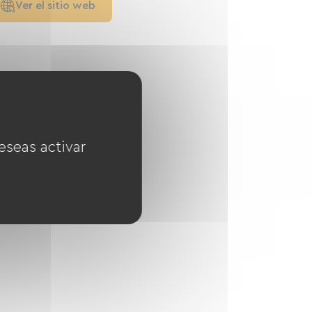
Ver el sitio web
eseas activar