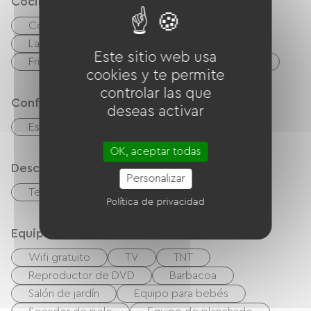
Cocina
Cocina
cuisinière
microonda
Las cuatro
Campana extractora
Este sitio web usa
Frigorífico
Lavavajillas
Congélateur
cookies y te permite
controlar las que
Confort
deseas activar
Estufa de leña
OK, aceptar todas
Descripción
Personalizar
Terraza
Sala de estar / Salón
Política de privacidad
Equipos
Wifi gratuito
TV
TNT
Reproductor de DVD
Barbacoa
Salón de jardín
Equipo para bebés