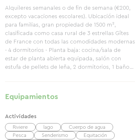
Alquileres semanales o de fin de semana (€200,
excepto vacaciones escolares). Ubicación ideal
para familias, gran propiedad de 1500 m²,
clasificada como casa rural de 3 estrellas Gîtes
de France con todas las comodidades modernas
- 4 dormitorios - Planta baja: cocina/sala de
estar de planta abierta equipada, salón con
estufa de pellets de leña, 2 dormitorios, 1 baño
con WC - Planta alta: 2 dormitorios, 1 baño con
WC. Barbacoa, terraza, TV, reproductor de DVD,
lavavajillas, lavadora, secadora, parrilla raclette...
Equipamientos
Cerca (1 km), en el encantador pueblecito de
Julienrupt: tiendas, vía verde a 5 km. Rutas de
Actividades
senderismo y ciclismo de montaña que parten
de la casa. Página web del propietario:
Riviere
lago
Cuerpo de agua
http://gite-vosges-toinette.fr/ Gastos incluidos
Pesca
Senderismo
Equitación