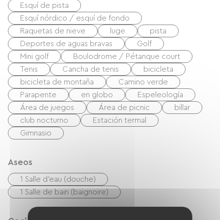
(calefacción, agua, electricidad).
Esquí de pista
Esquí nórdico / esquí de fondo
Raquetas de nieve
luge
pista
Deportes de aguas bravas
Golf
Mini golf
Boulodrome / Pétanque court
Tenis
Cancha de tenis
bicicleta
bicicleta de montaña
Camino verde
Parapente
en globo
Espeleología
Área de juegos
Área de picnic
billar
club nocturno
Estación termal
Gimnasio
Aseos
1 Salle d'eau (douche)
1 Salle de bain (baignoire)