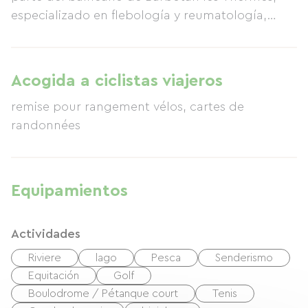
especializado en flebología y reumatología,
ubicado en Gascuña, departamento de Gers.
Dispone de una bicicleta con trastero.
Acogida a ciclistas viajeros
remise pour rangement vélos, cartes de
randonnées
Equipamientos
Actividades
Riviere
lago
Pesca
Senderismo
Equitación
Golf
Boulodrome / Pétanque court
Tenis