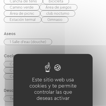
Cancha de tenis
bicicleta
Camino verde
Área de juegos
Área de picnic
club nocturno
Estación termal
Gimnasio
Aseos
1 Salle d'eau (douche)
Cocina
Cocina
microonda
Las cuatro
Campana extractora
Frigorífico
Congélateur
Este sitio web usa
cookies y te permite
Descripción
controlar las que
deseas activar
Terraza
Sala de estar / Salón