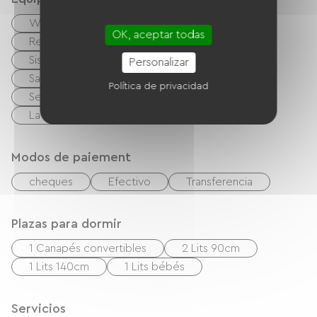
Wifi gratuito
TV
TNT
OK, aceptar todas
Reproductor de DVD
Sistema de alta fidelidad
Barbacoa
Personalizar
Salón de jardín
Equipo para bebés
Política de privacidad
Secador de pelo
Equipo de planchado
Lave linge
Modos de paiement
cheques
Efectivo
Transferencia
Plazas para dormir
1 Canapés convertibles
2 Lits 90cm
1 Lits 140cm
1 Lits bébés
Servicios