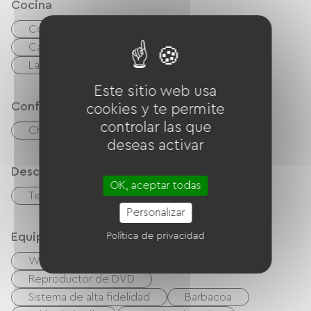
Cocina
Cocina
microonda
Las cuatro
Campana extractora
Frigorífico
Lavavajillas
Congélateur
Este sitio web usa
Confort
cookies y te permite
controlar las que
Chimenea
deseas activar
Descripción
OK, aceptar todas
Terraza
Sala de estar / Salón
Personalizar
Equipos
Política de privacidad
Wifi gratuito
TV
TNT
Reproductor de DVD
Sistema de alta fidelidad
Barbacoa