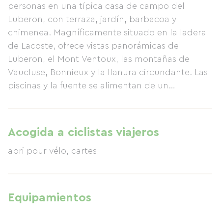
personas en una típica casa de campo del
Luberon, con terraza, jardín, barbacoa y
chimenea. Magníficamente situado en la ladera
de Lacoste, ofrece vistas panorámicas del
Luberon, el Mont Ventoux, las montañas de
Vaucluse, Bonnieux y la llanura circundante. Las
piscinas y la fuente se alimentan de un
manantial natural. Una amplia zona de piscina y
una espaciosa piscina están rodeadas de
viñedos y ofrecen vistas impresionantes.
Acogida a ciclistas viajeros
abri pour vélo, cartes
Equipamientos