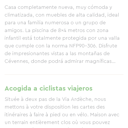
Casa completamente nueva, muy cómoda y
climatizada, con muebles de alta calidad, ideal
para una familia numerosa o un grupo de
amigos. La piscina de 8x4 metros con zona
infantil está totalmente protegida por una valla
que cumple con la norma NFP90-306. Disfrute
de impresionantes vistas a las montañas de
Cévennes, donde podrá admirar magníficas
puestas de sol. Esta tranquila casa rural está
cerca de todo, a solo 500 metros de la Vía
Ardèche, que ofrece numerosas oportunidades
Acogida a ciclistas viajeros
para hacer turismo y disfrutar de diversas
Située à deux pas de la Via Ardèche, nous
actividades. La cocina totalmente equipada, con
mettons à votre disposition les cartes des
su gran isla central, se abre a dos terrazas y está
itinéraires à faire à pied ou en vélo. Maison avec
integrada al salón, con el Mont Lozère como
un terrain entièrement clos où vous pouvez
telón de fondo. Todas las habitaciones tienen