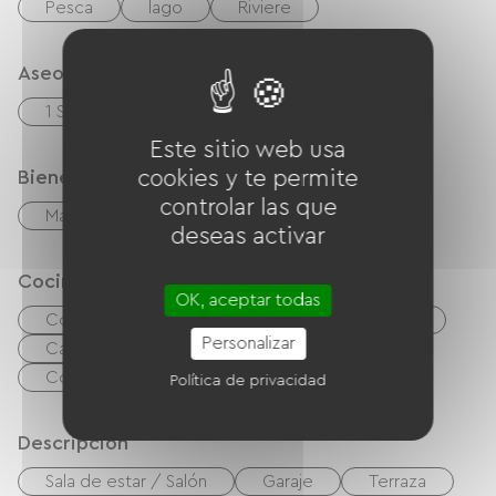
Pesca
lago
Riviere
Aseos
1 Salle d'eau (douche)
Este sitio web usa
cookies y te permite
Bienestar
controlar las que
Masajes / Modelados
Sauna
Spa
deseas activar
Cocina
OK, aceptar todas
Congélateur
Lavavajillas
Frigorífico
Personalizar
Campana extractora
microonda
Cocina independiente
Política de privacidad
Descripción
Sala de estar / Salón
Garaje
Terraza