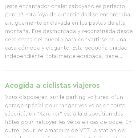
¡este encantador chalet saboyano es perfecto
para ti! Esta joya de autenticidad se encontraba
antiguamente enclavada en los pastos de alta
montaña. Fue desmontada y reconstruida desde
cero cerca del pueblo para convertirse en una
casa cómoda y elegante. Esta pequeña unidad
independiente, totalmente equipada, tiene
capacidad para cuatro personas. Única y a la
vez extremadamente cómoda, goza de una
ubicación ideal a tan solo 700 metros del centro
Acogida a ciclistas viajeros
del pueblo y sus tiendas. Sería perfecta para una
Vous disposerez, sur le parking voitures, d'un
familia con dos niños, por ejemplo. Los 35
garage spécial pour ranger vos vélos en toute
metros cuadrados de espacio habitable incluyen
sécurité, un "Karcher" est à la disposition des
una cocina abierta bien equipada, una sala de
hôtes pour nettoyer les vélos en cas de boue. En
estar con sofá cama, un altillo con vistas a la sala
outre, pour les amateurs de VTT, la station de
de estar con dos colchones individuales, un