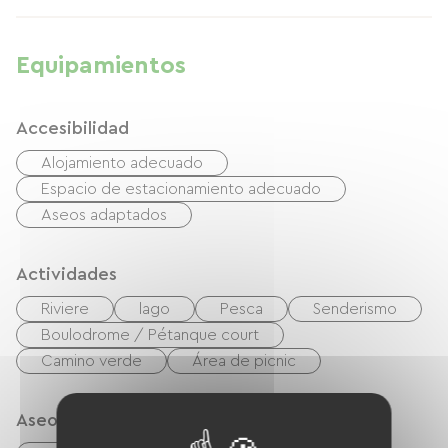
et pouvons échanger sur vos itinéraires.
Equipamientos
Accesibilidad
Alojamiento adecuado
Espacio de estacionamiento adecuado
Aseos adaptados
Actividades
Riviere
lago
Pesca
Senderismo
Boulodrome / Pétanque court
Camino verde
Área de picnic
Aseos