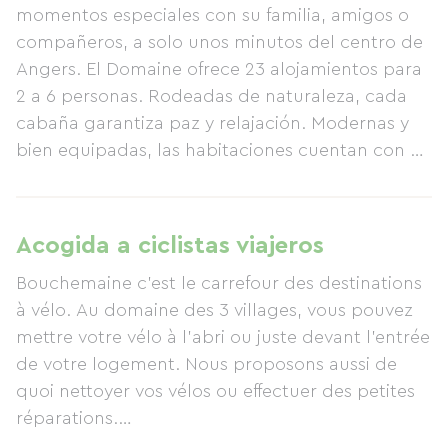
momentos especiales con su familia, amigos o
compañeros, a solo unos minutos del centro de
Angers. El Domaine ofrece 23 alojamientos para
2 a 6 personas. Rodeadas de naturaleza, cada
cabaña garantiza paz y relajación. Modernas y
bien equipadas, las habitaciones cuentan con un
ventanal que permite disfrutar de las vistas al
parque. Muy cerca del parque, podrá comenzar
el día con una hermosa vista del río Maine. Cada
Acogida a ciclistas viajeros
alojamiento dispone de una cocina americana y
Bouchemaine c'est le carrefour des destinations
baño privado. Proporcionamos ropa de cama y
à vélo. Au domaine des 3 villages, vous pouvez
toallas. Loire à Vélo y La Vélo Francette:
mettre votre vélo à l'abri ou juste devant l'entrée
Instalaciones para ciclistas (taller de bicicletas,
de votre logement. Nous proposons aussi de
guardabicicletas, etc.).
quoi nettoyer vos vélos ou effectuer des petites
réparations.
Cyclistes aussi, nous connaissons bien la région