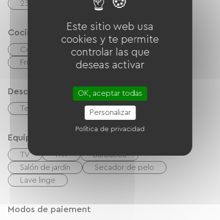
23 Salle d'eau (douche)
Este sitio web usa
Cocina
cookies y te permite
Cocina independiente
microonda
controlar las que
Frigorífico
deseas activar
Descripción
OK, aceptar todas
Terraza
Terreno privado cercado
Personalizar
Política de privacidad
Equipos
TV
TNT
Barbacoa
Salón de jardín
Secador de pelo
Lave linge
Modos de paiement