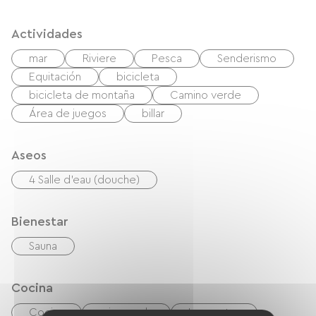
Actividades
mar
Riviere
Pesca
Senderismo
Equitación
bicicleta
bicicleta de montaña
Camino verde
Área de juegos
billar
Aseos
4 Salle d'eau (douche)
Bienestar
Sauna
Cocina
Cocina
microonda
Las cuatro