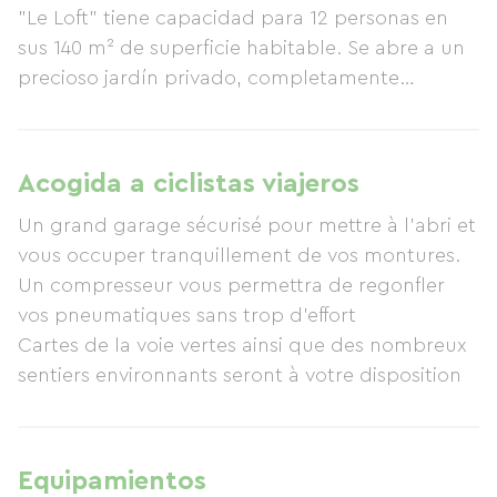
"Le Loft" tiene capacidad para 12 personas en
sus 140 m² de superficie habitable. Se abre a un
precioso jardín privado, completamente
ajardinado con árboles, barbacoa, mesa de
ping-pong, tumbonas y muebles de jardín. En el
interior, encontrará un amplio salón de 80 m²,
Acogida a ciclistas viajeros
una máquina de pinball, futbolín y juegos
Un grand garage sécurisé pour mettre à l'abri et
infantiles. "La Remise", con sus 90 m² de
vous occuper tranquillement de vos montures.
superficie habitable, se abre a una hermosa
Un compresseur vous permettra de regonfler
terraza en la azotea (sin vecinos a la vista),
vos pneumatiques sans trop d'effort
equipada con muebles de jardín y... ¡una
Cartes de la voie vertes ainsi que des nombreux
plancha! ¡Un ambiente verdaderamente
sentiers environnants seront à votre disposition
acogedor está garantizado! Y no olvidemos la
zona de relajación disponible en ambas
cabañas. Dispone de sauna, ducha de
hidromasaje, mesa de billar, Smart TV y minibar.
Equipamientos