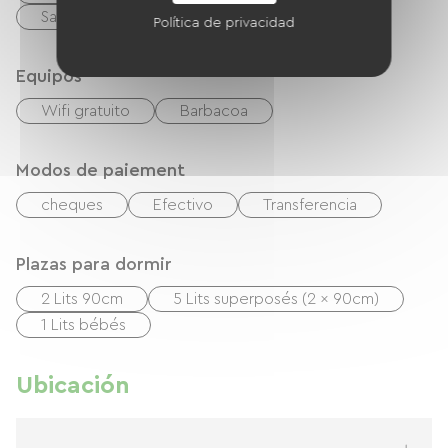
Sala de estar / Salón
Política de privacidad
Equipos
Wifi gratuito
Barbacoa
Modos de paiement
cheques
Efectivo
Transferencia
Plazas para dormir
2 Lits 90cm
5 Lits superposés (2 x 90cm)
1 Lits bébés
Ubicación