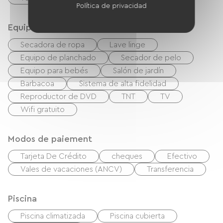
Política de privacidad
Equipos
Secadora de ropa
Lave linge
Equipo de planchado
Secador de pelo
Equipo para bebés
Salón de jardín
Barbacoa
Sistema de alta fidelidad
Reproductor de DVD
TNT
TV
Wifi gratuito
Modos de paiement
Tarjeta De Crédito
cheques
Efectivo
Vales de vacaciones (ANCV)
Transferencia
Piscina
Piscina climatizada
Piscina cubierta