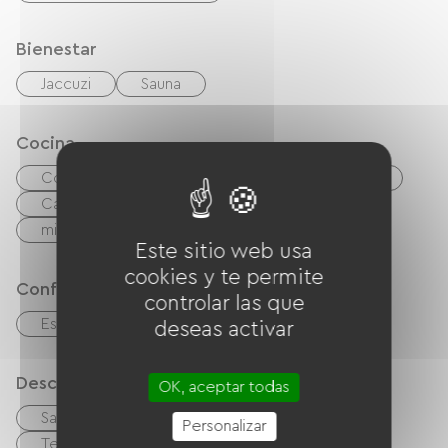
Bienestar
Jaccuzi
Sauna
Cocina
Congélateur
Lavavajillas
Frigorífico
Campana extractora
Las cuatro
microonda
Cocina independiente
Este sitio web usa
cookies y te permite
Confort
controlar las que
Estufa de leña
deseas activar
Descripción
OK, aceptar todas
Sala de estar / Salón
Personalizar
Terreno privado cercado
Terraza