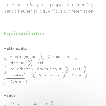
tourisme du Baugeois, proposition itinéraire,
inmediaciones, encontrarán numerosas rutas de
petit déjeuner et pique nique sur réservation.
senderismo, dos campos de golf y un centro
ecuestre.
Equipamientos
Actividades
Área de juegos
Camino verde
bicicleta
Tenis
Boulodrome / Pétanque court
Golf
Equitación
Senderismo
Pesca
Riviere
Aseos
2 Salle d'eau (douche)