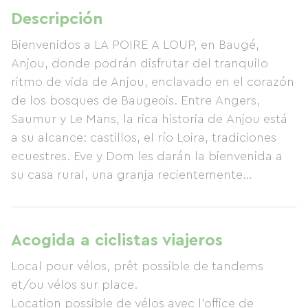
Descripción
Bienvenidos a LA POIRE A LOUP, en Baugé,
Anjou, donde podrán disfrutar del tranquilo
ritmo de vida de Anjou, enclavado en el corazón
de los bosques de Baugeois. Entre Angers,
Saumur y Le Mans, la rica historia de Anjou está
a su alcance: castillos, el río Loira, tradiciones
ecuestres. Eve y Dom les darán la bienvenida a
su casa rural, una granja recientemente
restaurada situada a 1 km de la vía verde Baugé-
La Flèche-Le Lude. Disfruten de la piscina y el
spa al aire libre, perfectos para relajarse después
Acogida a ciclistas viajeros
de un paseo en bicicleta o simplemente para
Local pour vélos, prêt possible de tandems
disfrutar. La casa rural ofrece 220 m² de espacio
et/ou vélos sur place.
habitable y está equipada para alojar
Location possible de vélos avec l'office de
cómodamente a un grupo de 15 personas. En las