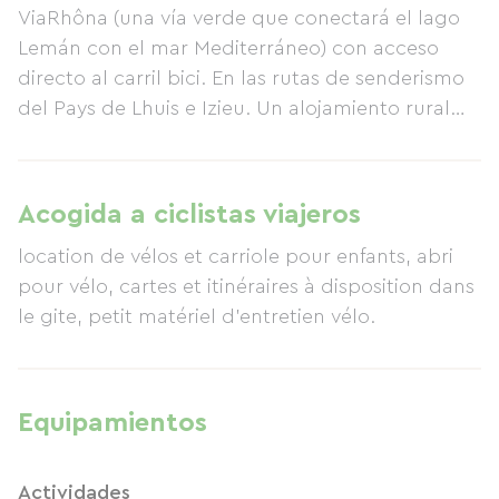
ViaRhôna (una vía verde que conectará el lago
Lemán con el mar Mediterráneo) con acceso
directo al carril bici. En las rutas de senderismo
del Pays de Lhuis e Izieu. Un alojamiento rural
independiente para estancias cortas y
vacaciones más largas, abierto todo el año:
Alojamiento para hasta 8 personas. Un antiguo
Acogida a ciclistas viajeros
establo reformado de 100 m² en dos plantas.
location de vélos et carriole pour enfants, abri
Una planta baja de 25 m² con zona de comedor
pour vélo, cartes et itinéraires à disposition dans
y descanso, cocina totalmente equipada y aseo.
le gite, petit matériel d'entretien vélo.
En la planta superior, dos amplios dormitorios
(20 m² y 25 m²) con capacidad para 4 personas
cada uno y baño privado. Las tarifas son por
noche para el alquiler de habitaciones o para el
Equipamientos
alquiler de ambos alojamientos. Se ofrecen
alquileres por noche, fin de semana, semana o
Actividades