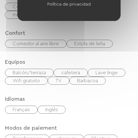
Política de privacidad
Cocina
Frigorífico
Congélateur
microonda
Las cuatro
Confort
Comedor al aire libre
Estufa de leña
Equipos
Balcón/terraza
cafetera
Lave linge
Wifi gratuito
TV
Barbacoa
Idiomas
Français
Inglés
Modos de paiement