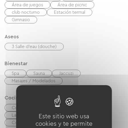
Área de juegos
Área de picnic
club nocturno
Estación termal
Gimnasio
Aseos
3 Salle d'eau (douche)
Bienestar
Spa
Sauna
Jaccuzi
Masajes / Modelados
Cocina
Cocina
cuisinière
microonda
Las cuatro
Frigorífico
Lavavajillas
Este sitio web usa
Congélateur
cookies y te permite