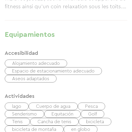
fitness ainsi qu'un coin relaxation sous les toits.
Sur place table d'hôtes et modelages corporels
à la demande.
Aucune route ni nuisance aux alentours,
Equipamientos
premiers commerces à 4km.
Accesibilidad
Alojamiento adecuado
Espacio de estacionamiento adecuado
Aseos adaptados
Actividades
lago
Cuerpo de agua
Pesca
Senderismo
Equitación
Golf
Tenis
Cancha de tenis
bicicleta
bicicleta de montaña
en globo