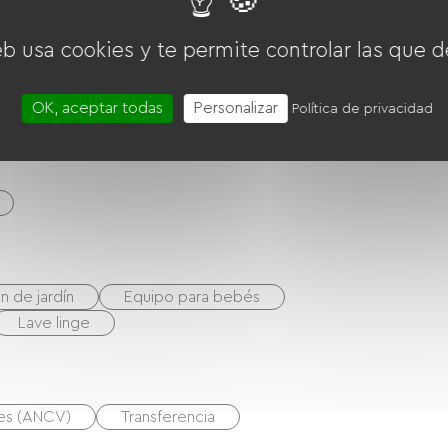
eb usa cookies y te permite controlar las que d
OK, aceptar todas
Personalizar
Política de privacidad
n de jardín
Equipo para bebés
Lave linge
nes (ANCV)
Transferencia