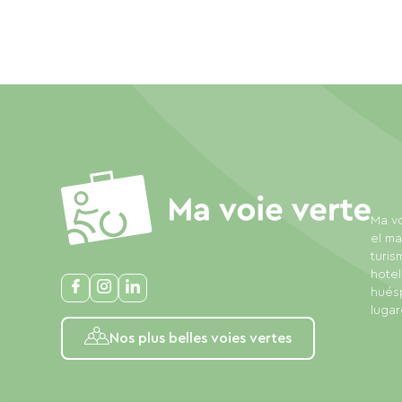
Ma vo
el ma
turis
hotel
huésp
lugar
Nos plus belles voies vertes