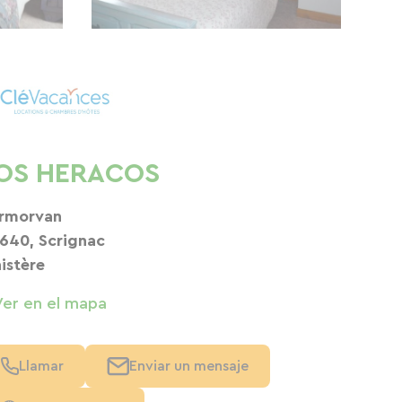
OS HERACOS
rmorvan
640, Scrignac
nistère
Ver en el mapa
Llamar
Enviar un mensaje