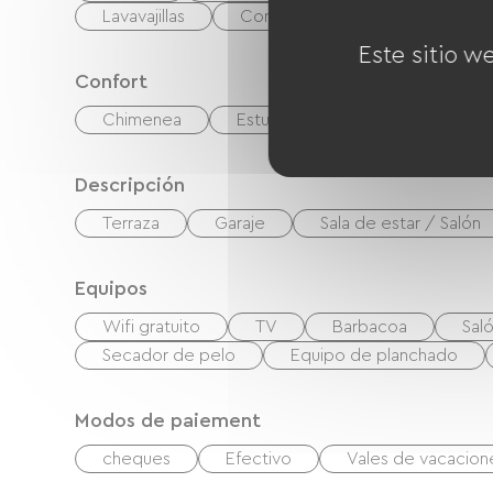
Lavavajillas
Congélateur
Este sitio w
Confort
Chimenea
Estufa de leña
Descripción
Terraza
Garaje
Sala de estar / Salón
Equipos
Wifi gratuito
TV
Barbacoa
Saló
Secador de pelo
Equipo de planchado
Modos de paiement
cheques
Efectivo
Vales de vacacio