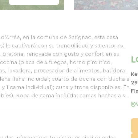
d'Arrée, en la comuna de Scrignac, esta casa
) le cautivará con su tranquilidad y su entorno.
l bretona, renovada con gusto y confort en su
L
ocina (placa de 4 fuegos, horno pirolítico,
las, lavadora, procesador de alimentos, batidora,
Ke
 leña (leña incluida); cuarto de ducha con ducha a
29
y 1 cama individual); cuna y trona disponibles. En
Fi
dobles). Ropa de cama incluida: camas hechas a su
garaje, terraza, barbacoa, muebles de jardín y
HUELGOAT: su legendario bosque y parajes
s Santos en Carnoët, la vía verde Carhaix-Morlaix,
a hermosa costa bretona. TARIFAS (VÁLIDAS HASTA
 de 80 € a 180 € por fin de semana. Tasa turística:
z des informations touristiques ainsi que des