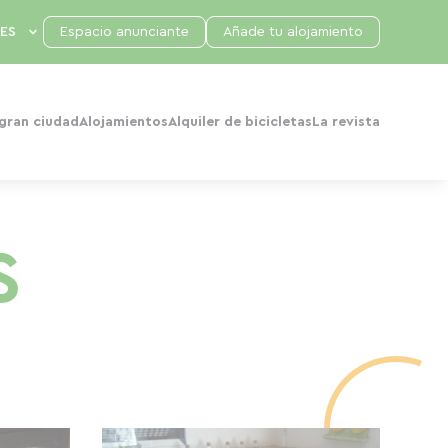
Espacio anunciante
Añade tu alojamiento
 gran ciudad
Alojamientos
Alquiler de bicicletas
La revista
S