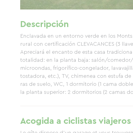
Descripción
Enclavada en un entorno verde en los Monts 
rural con certificación CLEVACANCES (3 llaves
Apreciará el encanto de esta casa tradiciona
totalidad: en la planta baja: salón/comedor/c
microondas, frigorífico-congelador, lavavajil
tostadora, etc.), TV, chimenea con estufa de
ras de suelo, WC, 1 dormitorio (1 cama doble 
la planta superior: 2 dormitorios (2 camas 
llegada. Esta casa rural también cuenta con 
jardín. Descubra nuestra Bretaña interior: 
pintorescos, los Monts d'Arrée, el Valle de lo
Acogida a ciclistas viajeros
el Canal Nantes-Brest... sin olvidar nuestr
EL 31/12/2020): de 260 € a 450 € por semana,
Le gîte dispose d'un garage et vous trouvere