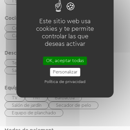
1 Salle d'eau (douche)
Cocina
Este sitio web usa
cookies y te permite
Cocina
microonda
Las cuatro
controlar las que
Campana extractora
Frigorífico
deseas activar
Descripción
OK, aceptar todas
Terraza
Terreno privado cercado
Sala de estar / Salón
Personalizar
Política de privacidad
Equipos
TV
TNT
Barbacoa
Salón de jardín
Secador de pelo
Equipo de planchado