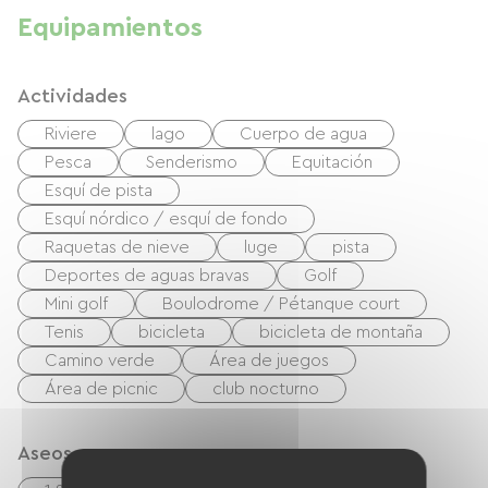
Equipamientos
Actividades
Riviere
lago
Cuerpo de agua
Pesca
Senderismo
Equitación
Esquí de pista
Esquí nórdico / esquí de fondo
Raquetas de nieve
luge
pista
Deportes de aguas bravas
Golf
Mini golf
Boulodrome / Pétanque court
Tenis
bicicleta
bicicleta de montaña
Camino verde
Área de juegos
Área de picnic
club nocturno
Aseos