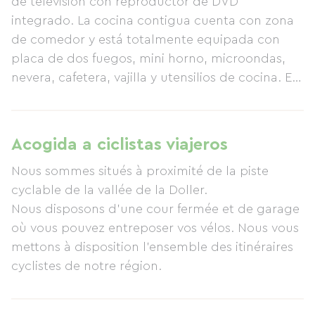
de televisión con reproductor de DVD
integrado. La cocina contigua cuenta con zona
de comedor y está totalmente equipada con
placa de dos fuegos, mini horno, microondas,
nevera, cafetera, vajilla y utensilios de cocina. El
baño incluye lavabo, ducha, inodoro y secador
de pelo. El espacioso dormitorio se encuentra en
la planta superior. Dispone de una cama doble
Acogida a ciclistas viajeros
(140 x 190 cm), dos mesitas de noche y armario.
Nous sommes situés à proximité de la piste
También hay un escritorio con silla. Se puede
cyclable de la vallée de la Doller.
proporcionar una cuna bajo petición.
Nous disposons d'une cour fermée et de garage
où vous pouvez entreposer vos vélos. Nous vous
mettons à disposition l'ensemble des itinéraires
cyclistes de notre région.