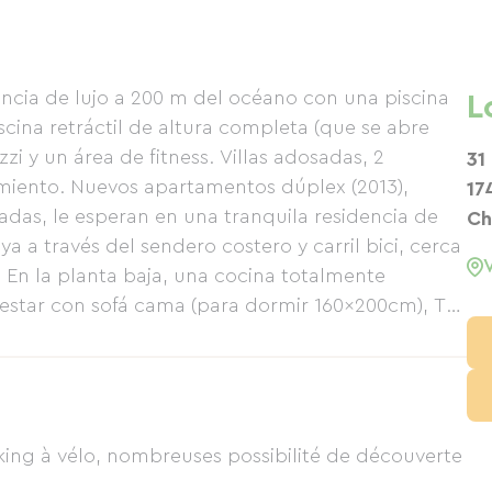
dencia de lujo a 200 m del océano con una piscina
L
scina retráctil de altura completa (que se abre
zi y un área de fitness. Villas adosadas, 2
31
camiento. Nuevos apartamentos dúplex (2013),
17
ivadas, le esperan en una tranquila residencia de
Ch
a a través del sendero costero y carril bici, cerca
 En la planta baja, una cocina totalmente
estar con sofá cama (para dormir 160x200cm), TV
úsica y Wi-Fi. En la planta superior, hay un
o con amplio espacio de almacenamiento. El
le (160x190 cm) y el segundo con dos camas
obiliario de exterior bajo una vela de sombra,
uye una recepción, un pequeño gimnasio, un
rking à vélo, nombreuses possibilité de découverte
atizada que puede abrirse parcial o totalmente