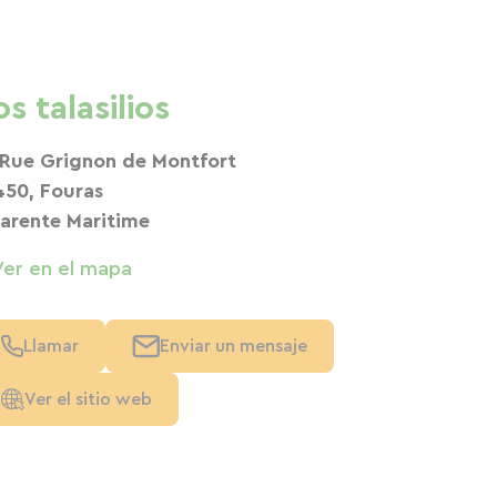
os talasilios
 Rue Grignon de Montfort
450, Fouras
arente Maritime
Ver en el mapa
Llamar
Enviar un mensaje
Ver el sitio web