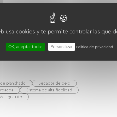
Campana extractora
Las cuatro
eb usa cookies y te permite controlar las que d
OK, aceptar todas
Personalizar
Política de privacidad
 de planchado
Secador de pelo
rbacoa
Sistema de alta fidelidad
Wifi gratuito