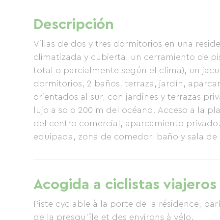
Descripción
Villas de dos y tres dormitorios en una resi
climatizada y cubierta, un cerramiento de pi
total o parcialmente según el clima), un jacuz
dormitorios, 2 baños, terraza, jardín, apar
orientados al sur, con jardines y terrazas pr
lujo a solo 200 m del océano. Acceso a la play
del centro comercial, aparcamiento privado.
equipada, zona de comedor, baño y sala de 
HD (107cm), reproductor Blu-ray, equipo de m
cuarto de ducha y dos dormitorios, cada un
primer dormitorio cuenta con una cama dob
Acogida a ciclistas viajeros
individuales (90x190 cm). En el jardín, hay m
tumbonas y una barbacoa. La casa club incl
Piste cyclable à la porte de la résidence, pa
jacuzzi exterior y una piscina cubierta clim
de la presqu'île et des environs à vélo.