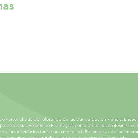
nas
ie verte, el sitio de referencia de las vías verdes en Francia. Encue
pa de las vías verdes de Francia, así como todos los profesionales 
mo y las actividades turísticas a menos de 5 kilómetros de los itinerar
es, campings, casas rurales, alquileres vacacionales, casas de