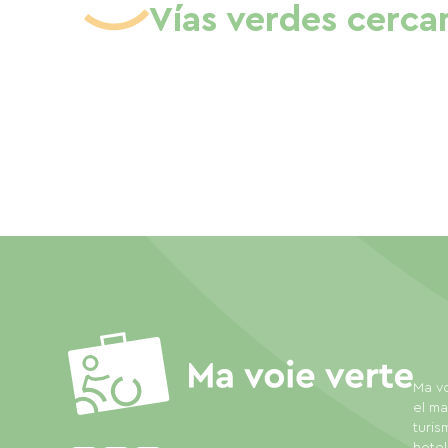
Vías verdes cerca
Ma vo
el ma
turis
hotel