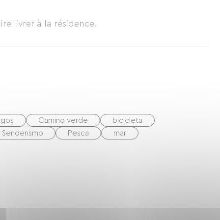
prevista para mayo de 2015). Se ofrecen tarifas
e tres semanas consecutivas, excepto julio y
ire livrer à la résidence.
egos
Camino verde
bicicleta
Senderismo
Pesca
mar