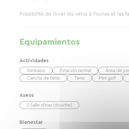
según las condiciones climáticas (reapertura 
especiales para los huéspedes del spa durant
Possibilité de louer les vélos à Fouras et les fa
agosto.
Equipamientos
Actividades
Gimnasio
Estación termal
Área de ju
Cancha de tenis
Tenis
Mini golf
Aseos
2 Salle d'eau (douche)
Bienestar