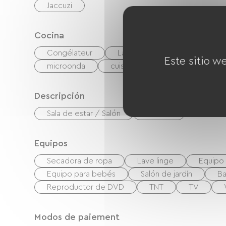
Jaccuzi
Cocina
Congélateur
Lavavajillas
Frigorífico
Este sitio w
microonda
cuisinière
Cocina
Descripción
Sala de estar / Salón
Terraza
Equipos
Secadora de ropa
Lave linge
Equipo
Equipo para bebés
Salón de jardín
Ba
Reproductor de DVD
TNT
TV
Modos de paiement