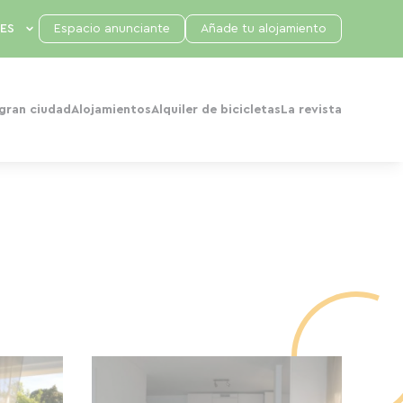
Espacio anunciante
Añade tu alojamiento
 gran ciudad
Alojamientos
Alquiler de bicicletas
La revista