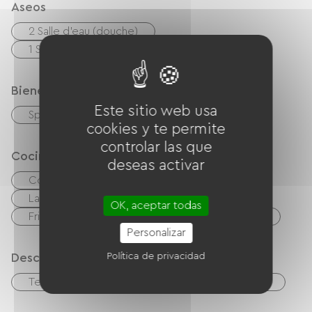
Aseos
2 Salle d'eau (douche)
1 Salle de bain (baignoire)
Bienestar
Este sitio web usa
Spa
Jaccuzi
cookies y te permite
controlar las que
Cocina
deseas activar
Cocina
cuisinière
microonda
Las cuatro
Campana extractora
OK, aceptar todas
Frigorífico
Lavavajillas
Congélateur
Personalizar
Política de privacidad
Descripción
Terraza
Garaje
Sala de estar / Salón