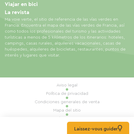
Viajar en bici
La revista
Ma voie verte, el sitio de referencia de las vías verdes en
Francia. Encuentra el mapa de las vías verdes de Francia, así
como todos los profesionales del turismo y las actividades
turísticas a menos de 5 kilómetros de los itinerarios: hoteles,
campings, casas rurales, alquileres vacacionales, casas de
huéspedes, alquileres de bicicletas, restaurantes, puntos de
interés y lugares que visitar.
Aviso legal
Política de privacidad
Condiciones generales de venta
Mapa del sitio
Gestión de cookies
Realización: Mill, Privas
Laissez-vous guider
© 2026 Ma Voie Verte Todos los derechos reservados