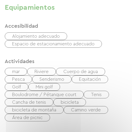
Foret domaniale de Crécy en Ponthieu à 10 kms.
dormitorio grande con cama de matrimonio (160
Equipamientos
cm) + 1 dormitorio adicional con 2 literas y 1
cama individual. Baño con ducha extragrande.
Accesibilidad
Terraza con amplio jardín, barbacoa y muebles
de jardín. La casa rural completa tiene
Alojamiento adecuado
capacidad para 13/14 personas.
Espacio de estacionamiento adecuado
Guardabicicletas seguro y herramientas
disponibles: bomba, kit de reparación de
Actividades
neumáticos, etc.
mar
Riviere
Cuerpo de agua
Pesca
Senderismo
Equitación
Golf
Mini golf
Boulodrome / Pétanque court
Tenis
Cancha de tenis
bicicleta
bicicleta de montaña
Camino verde
Área de picnic