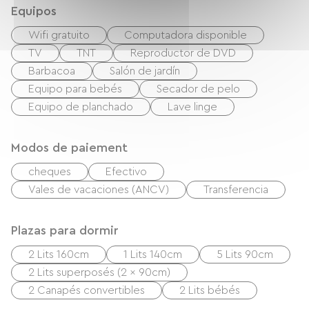
Equipos
Wifi gratuito
Computadora disponible
TV
TNT
Reproductor de DVD
Barbacoa
Salón de jardín
Equipo para bebés
Secador de pelo
Equipo de planchado
Lave linge
Modos de paiement
cheques
Efectivo
Vales de vacaciones (ANCV)
Transferencia
Plazas para dormir
2 Lits 160cm
1 Lits 140cm
5 Lits 90cm
2 Lits superposés (2 x 90cm)
2 Canapés convertibles
2 Lits bébés