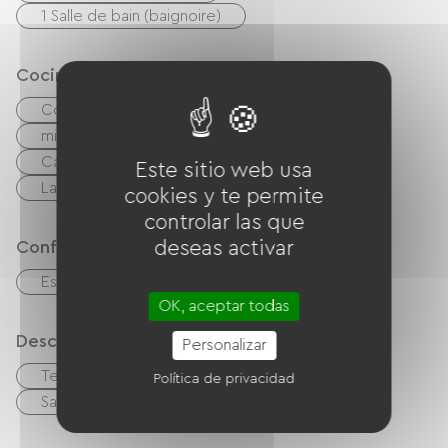
1 Salle de bain (baignoire)
Cocina
Cocina independiente
cuisinière
microonda
Las cuatro
Campana extractora
Frigorífico
Este sitio web usa
Lavavajillas
Congélateur
cookies y te permite
controlar las que
Confort
deseas activar
Estufa de leña
OK, aceptar todas
Descripción
Personalizar
Terreno privado cercado
Política de privacidad
Sala de estar / Salón