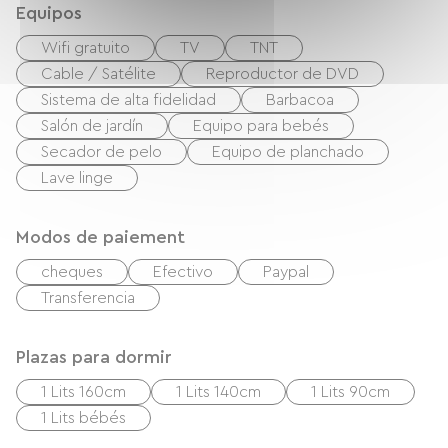
Equipos
Wifi gratuito
TV
TNT
Cable / Satélite
Reproductor de DVD
Sistema de alta fidelidad
Barbacoa
Salón de jardín
Equipo para bebés
Secador de pelo
Equipo de planchado
Lave linge
Modos de paiement
cheques
Efectivo
Paypal
Transferencia
Plazas para dormir
1 Lits 160cm
1 Lits 140cm
1 Lits 90cm
1 Lits bébés