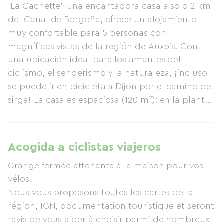
'La Cachette', una encantadora casa a solo 2 km
del Canal de Borgoña, ofrece un alojamiento
muy confortable para 5 personas con
magníficas vistas de la región de Auxois. Con
una ubicación ideal para los amantes del
ciclismo, el senderismo y la naturaleza, ¡incluso
se puede ir en bicicleta a Dijon por el camino de
sirga! La casa es espaciosa (120 m²): en la planta
baja, una cocina bien equipada se abre al jardín
(cocina de gas, horno eléctrico, microondas,
frigorífico/congelador, lavavajillas) y da paso al
Acogida a ciclistas viajeros
comedor. Un amplio y confortable salón con
Grange fermée attenante à la maison pour vos
vigas vistas y suelo de piedra, estufa de leña,
vélos.
sofá y sillones ofrece un espacio relajante para
Nous vous proposons toutes les cartes de la
ver la televisión o escuchar música. Desde aquí,
région, IGN, documentation touristique et seront
unos pocos escalones conducen a un jardín
ravis de vous aider à choisir parmi de nombreux
soleado y resguardado que se abre a un jardín