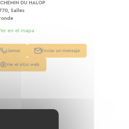
 CHEMIN DU HALOP
770, Salles
ronde
Ver en el mapa
Llamar
Enviar un mensaje
Ver el sitio web