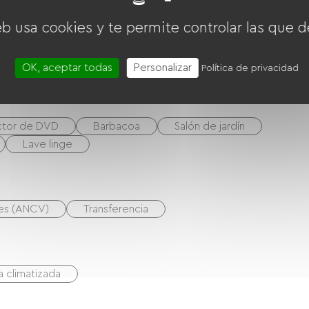
eb usa cookies y te permite controlar las que d
a de estar / Salón
OK, aceptar todas
Personalizar
Política de privacidad
tor de DVD
Barbacoa
Salón de jardín
Lave linge
nes (ANCV)
Transferencia
a climatizada