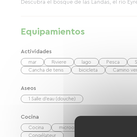
Descubra el bosque de las Landas, el río E
y una zona boscosa surcada por senderos y r
centros de piragüismo y kayak, etc., todo e
desarrollo del turismo sostenible en colabor
Equipamientos
Landas de Gascuña. También encontrará muy c
Gironda. Nuestra casa rural ofrece un entor
Actividades
mar
Riviere
lago
Pesca
Cancha de tenis
bicicleta
Camino ve
Aseos
1 Salle d'eau (douche)
Cocina
Cocina
microonda
Las cuatro
Congélateur