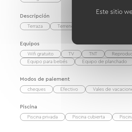
Este sitio w
Descripción
Terraza
Terreno privado cercado
Sal
Equipos
Wifi gratuito
TV
TNT
Reproduc
Equipo para bebés
Equipo de planchado
Modos de paiement
cheques
Efectivo
Vales de vacacio
Piscina
Piscina privada
Piscina cubierta
Piscin