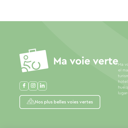
Ma vo
el ma
turis
hotel
huésp
lugar
Nos plus belles voies vertes