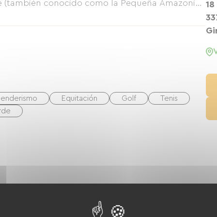
yre (también conocido como la Pequeña Amazonia)
18
utas de bicicleta de montaña, parques infantiles,
33
llo en el marco de un compromiso con el
Gi
ación con el Parque Natural Regional de las
erca las playas de arena fina del estuario de la
no agradable y confortable.
Senderismo
Equitación
Golf
Tenis
rde
Campana extractora
Frigorífico
Lavavajillas