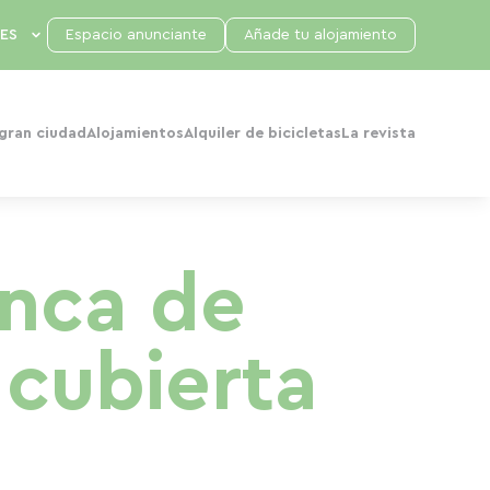
Espacio anunciante
Añade tu alojamiento
 gran ciudad
Alojamientos
Alquiler de bicicletas
La revista
enca de
 cubierta