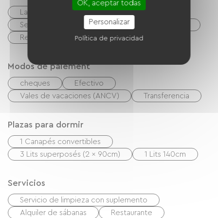
OK, aceptar todas
Lave linge
Equipo de planchado
Personalizar
Secador de pelo
Sistema de alta fidelidad
Reproductor de DVD
TNT
TV
Política de privacidad
Modos de paiement
cheques
Efectivo
Vales de vacaciones (ANCV)
Transferencia
Plazas para dormir
1 Canapés convertibles
3 Lits superposés (2 x 90cm)
1 Lits 140cm
Servicios
Servicio de limpieza con suplemento
Alquiler de sábanas
Restaurante