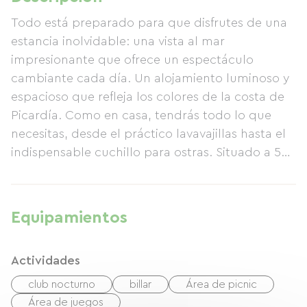
Todo está preparado para que disfrutes de una
estancia inolvidable: una vista al mar
impresionante que ofrece un espectáculo
cambiante cada día. Un alojamiento luminoso y
espacioso que refleja los colores de la costa de
Picardía. Como en casa, tendrás todo lo que
necesitas, desde el práctico lavavajillas hasta el
indispensable cuchillo para ostras. Situado a 50
metros del centro y las tiendas, tu necesidad de
tranquilidad estará plenamente satisfecha; solo
el graznido de las gaviotas podría perturbarte.
Equipamientos
¿Te apetece una siesta o un baño? La playa está
a solo 50 metros, bajando unos pocos pasos.
Actividades
¿Buscas actividad? Coge tus zapatillas de
senderismo o tu bicicleta; los acantilados a un
club nocturno
billar
Área de picnic
lado, la bahía del Somme al otro, o tu cubo para
Área de juegos