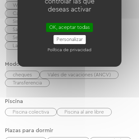
controlar las que
Wifi gratuito
TV
TNT
deseas activar
Cable / Satélite
Reproductor de DVD
Sistema de alta fidelidad
Barbacoa
OK, aceptar todas
Salón de jardín
Equipo para bebés
Secador de pelo
Equipo de planchado
Personalizar
Lave linge
Política de privacidad
Modos de paiement
cheques
Vales de vacaciones (ANCV)
Transferencia
Piscina
Piscina colectiva
Piscina al aire libre
Plazas para dormir