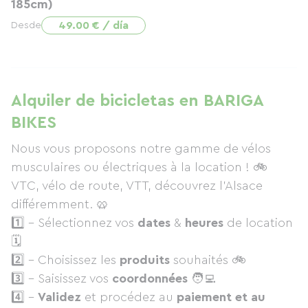
185cm)
49.00 € / día
Desde
Alquiler de bicicletas en BARIGA
BIKES
Nous vous proposons notre gamme de vélos
musculaires ou électriques à la location ! 🚲
VTC, vélo de route, VTT, découvrez l'Alsace
différemment. 🥨
1️⃣ - Sélectionnez vos
dates
&
heures
de location
🗓
2️⃣ - Choisissez les
produits
souhaités 🚲
3️⃣ - Saisissez vos
coordonnées
🧑‍💻
4️⃣ -
Validez
et procédez au
paiement et au